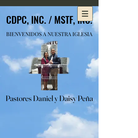
CDPC, INC. / MSTF, INC.
CDPC, INC. / MSTF, INC.
BIENVENIDOS A NUESTRA IGLESIA
BIENVENIDOS A NUESTRA IGLESIA
Pastores Daniel y Daisy Peña
Pastores Daniel y Daisy Peña